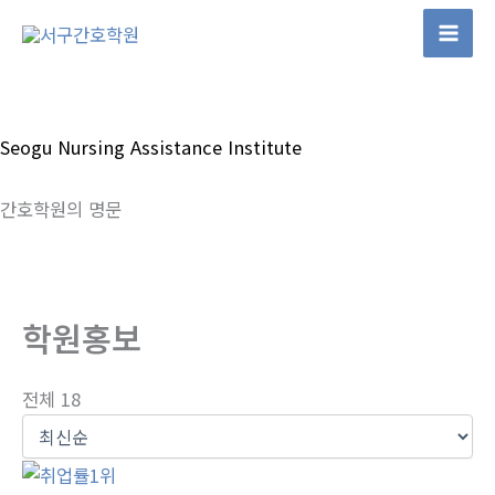
콘
텐
츠
로
건
Seogu Nursing Assistance Institute
너
뛰
간호학원의 명문
기
학원홍보
전체 18